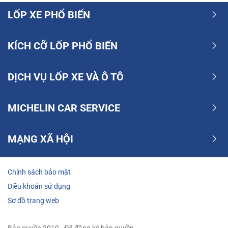
bám đường giúp tôi lái xe an toàn khi vào cua
LỐP XE PHỔ BIẾN
5/5
KÍCH CỠ LỐP PHỔ BIẾN
Mới Thứ Đều Tốt
Nguyễn anh vũ - 2024-11-02
DỊCH VỤ LỐP XE VÀ Ô TÔ
Lốp dùng tốt
MICHELIN CAR SERVICE
1
2
3
MẠNG XÃ HỘI
Chính sách bảo mật
Điều khoản sử dụng
Sơ đồ trang web
Bản quyền 2019 - Đã đăng ký bản quyền