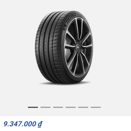
Item
1
of
9.347.000 ₫
6