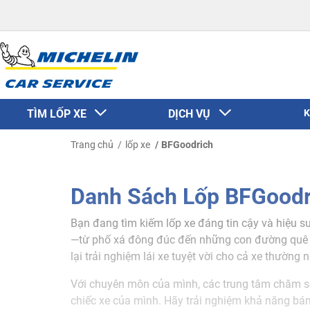
TÌM LỐP XE
DỊCH VỤ
K
Trang chủ
lốp xe
BFGoodrich
Danh Sách Lốp BFGoodr
Bạn đang tìm kiếm lốp xe đáng tin cậy và hiệu su
—từ phố xá đông đúc đến những con đường quê nê
lại trải nghiệm lái xe tuyệt vời cho cả xe thườn
Với chuyên môn của mình, các trung tâm chăm só
chiếc xe của mình. Hãy trải nghiệm khả năng bám