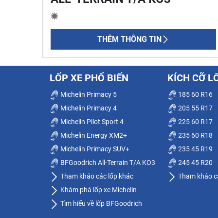
THÊM THÔNG TIN
LỐP XE PHỔ BIẾN
KÍCH CỠ L
Michelin Primacy 5
185 60 R16
Michelin Primacy 4
205 55 R17
Michelin Pilot Sport 4
225 60 R17
Michelin Energy XM2+
235 60 R18
Michelin Primacy SUV+
235 45 R19
BFGoodrich All-Terrain T/A KO3
245 45 R20
Tham khảo các lốp khác
Tham khảo cá
Khám phá lốp xe Michelin
Tìm hiểu về lốp BFGoodrich