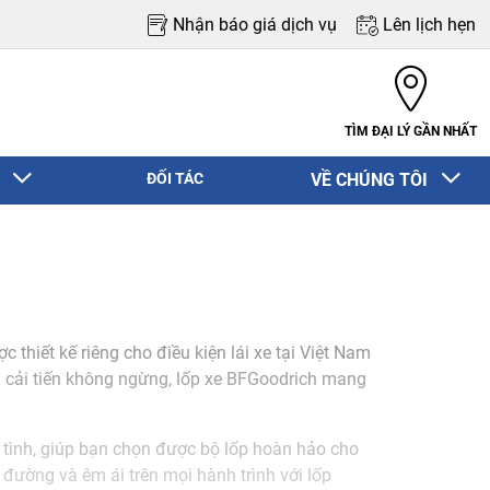
Nhận báo giá dịch vụ
Lên lịch hẹn
TÌM ĐẠI LÝ GẦN NHẤT
N
ĐỐI TÁC
VỀ CHÚNG TÔI
thiết kế riêng cho điều kiện lái xe tại Việt Nam
à cải tiến không ngừng, lốp xe BFGoodrich mang
 tình, giúp bạn chọn được bộ lốp hoàn hảo cho
đường và êm ái trên mọi hành trình với lốp