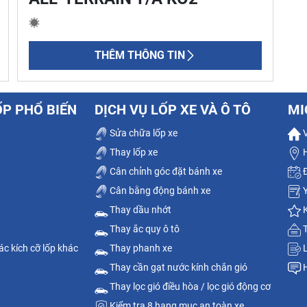
THÊM THÔNG TIN
ỐP PHỔ BIẾN
DỊCH VỤ LỐP XE VÀ Ô TÔ
MI
Sửa chữa lốp xe
V
Thay lốp xe
H
Cân chỉnh góc đặt bánh xe
Đ
Cân bằng động bánh xe
Y
Thay dầu nhớt
K
Thay ắc quy ô tô
T
c kích cỡ lốp khác
Thay phanh xe
L
Thay cần gạt nước kính chắn gió
H
Thay lọc gió điều hòa / lọc gió động cơ
Kiểm tra 8 hạng mục an toàn xe