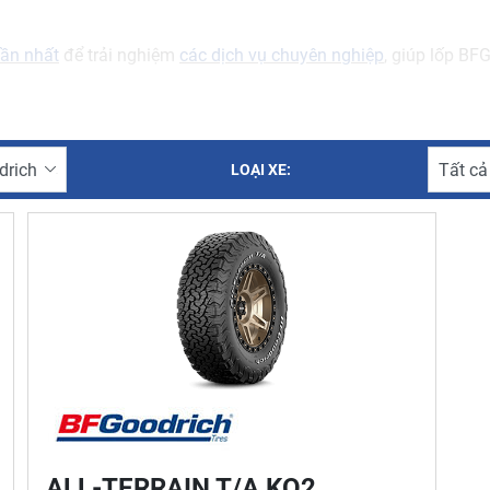
gần nhất
để trải nghiệm
các dịch vụ chuyên nghiệp
, giúp lốp BF
LOẠI XE:
ALL-TERRAIN T/A KO2