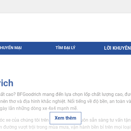
HUYẾN MẠI
TÌM ĐẠI LÝ
LỜI KHUYÊ
ich
ất cao? BFGoodrich mang đến lựa chọn lốp chất lượng cao, được 
n thơ và địa hình khắc nghiệt. Nổi tiếng về độ bền, an toàn v
g ngày lẫn những dòng xe 4x4 mạnh mẽ.
Xem thêm
c xe của chúng tôi trên khắp cả nước luôn sẵn sàng tư vấn tận
 đường vượt trội trong mùa mưa, vận hành bền bỉ trên mọi loại 