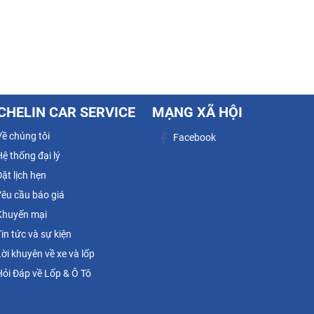
CHELIN CAR SERVICE
MẠNG XÃ HỘI
ề chúng tôi
Facebook
ệ thống đại lý
ặt lịch hẹn
êu cầu báo giá
huyến mại
in tức và sự kiện
ời khuyên về xe và lốp
ỏi Đáp về Lốp & Ô Tô