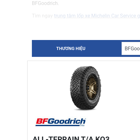
BFGoodrich.
Tìm ngay
trung tâm lốp xe Michelin Car Service 
THƯƠNG HIỆU
ALL-TERRAIN T/A KO3