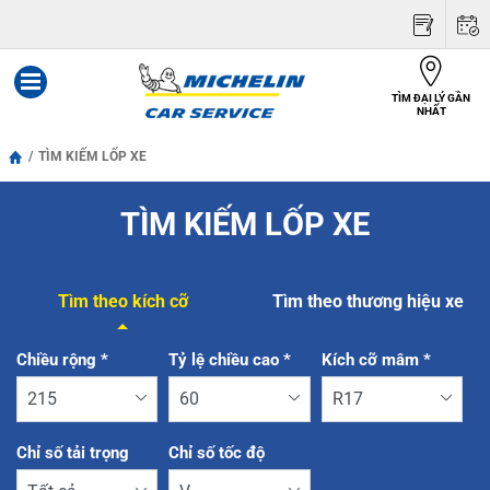
TÌM ĐẠI LÝ GẦN
Menu
NHẤT
TÌM KIẾM LỐP XE
TÌM KIẾM LỐP XE
Tìm theo kích cỡ
Tìm theo thương hiệu xe
Tab updated: Tìm theo kích cỡ
Chiều rộng
*
Tỷ lệ chiều cao
*
Kích cỡ mâm
*
Chỉ số tải trọng
Chỉ số tốc độ