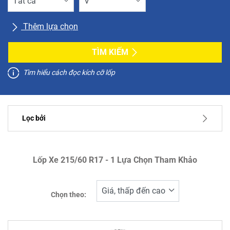
Thêm lựa chọn
Tất cả thương hiệu lốp
TÌM KIẾM
Tìm hiểu cách đọc kích cỡ lốp
Loại xe:
Lọc bởi
Run Flat
Giá
Lốp Xe ‎215/60 R17 - 1 Lựa Chọn Tham Khảo
3801999
3802001
Chọn theo:
Loại lốp
Tất cả các loại (1)