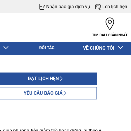
Nhận báo giá dịch vụ
Lên lịch hẹn
TÌM ĐẠI LÝ GẦN NHẤT
N
ĐỐI TÁC
VỀ CHÚNG TÔI
ĐẶT LỊCH HẸN
YÊU CẦU BÁO GIÁ
ô, giúp phương tiện giảm tốc hoặc dừng lại theo ý