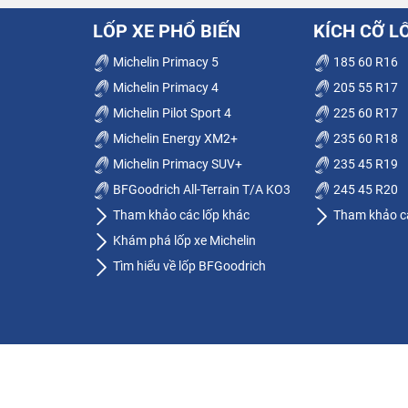
LỐP XE PHỔ BIẾN
KÍCH CỠ L
Michelin Primacy 5
185 60 R16
Michelin Primacy 4
205 55 R17
Michelin Pilot Sport 4
225 60 R17
Michelin Energy XM2+
235 60 R18
Michelin Primacy SUV+
235 45 R19
BFGoodrich All-Terrain T/A KO3
245 45 R20
Tham khảo các lốp khác
Tham khảo cá
Khám phá lốp xe Michelin
Tìm hiểu về lốp BFGoodrich