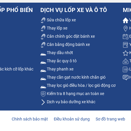
ỐP PHỔ BIẾN
DỊCH VỤ LỐP XE VÀ Ô TÔ
MI
Sửa chữa lốp xe
V
Thay lốp xe
H
Cân chỉnh góc đặt bánh xe
Đ
Cân bằng động bánh xe
Y
Thay dầu nhớt
K
Thay ắc quy ô tô
T
c kích cỡ lốp khác
Thay phanh xe
L
Thay cần gạt nước kính chắn gió
H
Thay lọc gió điều hòa / lọc gió động cơ
Kiểm tra 8 hạng mục an toàn xe
Dịch vụ bảo dưỡng xe khác
Chính sách bảo mật
Điều khoản sử dụng
Sơ đồ trang web