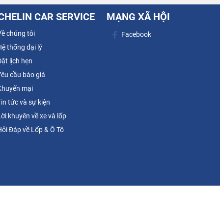
CHELIN CAR SERVICE
MẠNG XÃ HỘI
ề chúng tôi
Facebook
ệ thống đại lý
ặt lịch hẹn
êu cầu báo giá
huyến mại
in tức và sự kiện
ời khuyên về xe và lốp
ỏi Đáp về Lốp & Ô Tô