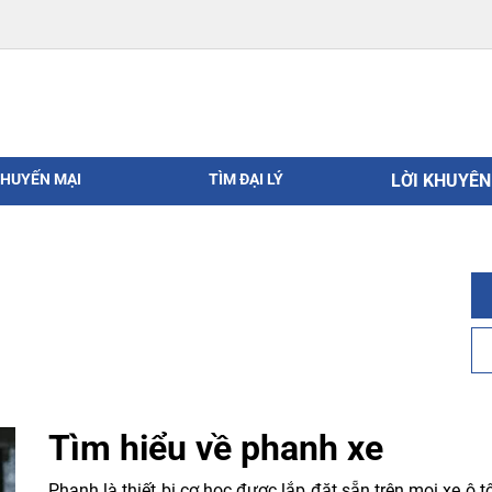
HUYẾN MẠI
TÌM ĐẠI LÝ
LỜI KHUYÊ
Tìm hiểu về phanh xe
Phanh là thiết bị cơ học được lắp đặt sẵn trên mọi xe ô t