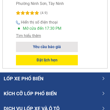
Phường Ninh Sơn, Tây Ninh
(4.9)
Hiển thị số điện thoại
Mở cửa đến 17:30 PM
Tìm hiểu thêm
Yêu cầu báo giá
Đặt lịch hẹn
LỐP XE PHỔ BIẾN
KÍCH CỠ LỐP PHỔ BIẾN
DỊCH VỤ LỐP XE VÀ Ô TÔ