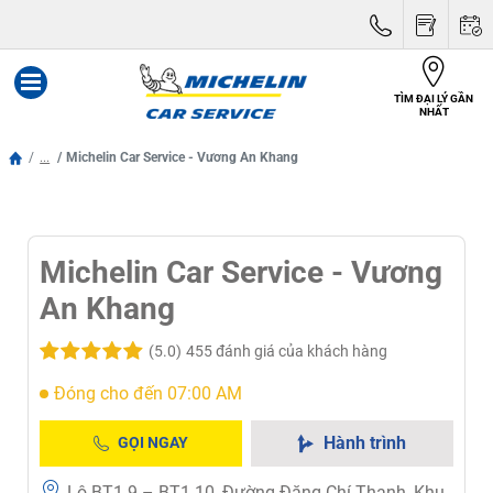
TÌM ĐẠI LÝ GẦN
Menu
NHẤT
...
Michelin Car Service - Vương An Khang
Michelin Car Service - Vương
An Khang
(5.0)
455 đánh giá của khách hàng
Đóng cho đến 07:00 AM
Hành trình
GỌI NGAY
Lô BT1-9 – BT1-10, Đường Đặng Chí Thanh, Khu