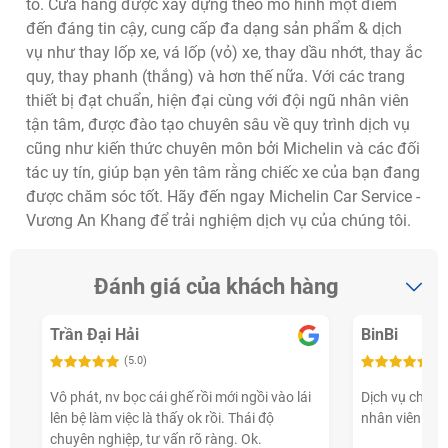
tô. Cửa hàng được xây dựng theo mô hình một điểm
đến đáng tin cậy, cung cấp đa dạng sản phẩm & dịch
vụ như thay lốp xe, vá lốp (vỏ) xe, thay dầu nhớt, thay ắc
quy, thay phanh (thắng) và hơn thế nữa. Với các trang
thiết bị đạt chuẩn, hiện đại cùng với đội ngũ nhân viên
tận tâm, được đào tạo chuyên sâu về quy trình dịch vụ
cũng như kiến thức chuyên môn bởi Michelin và các đối
tác uy tín, giúp bạn yên tâm rằng chiếc xe của bạn đang
được chăm sóc tốt. Hãy đến ngay Michelin Car Service -
Vương An Khang để trải nghiệm dịch vụ của chúng tôi.
Đánh giá của khách hàng
Trần Đại Hải
BinBi
(5.0)
(5
Vô phát, nv bọc cái ghế rồi mới ngồi vào lái
Dịch vụ chất l
lên bệ làm việc là thấy ok rồi. Thái độ
nhân viên nhiệ
chuyên nghiệp, tư vấn rõ ràng. Ok.