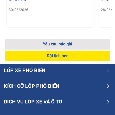
30/06/2026
28/06/2
Yêu cầu báo giá
Đặt lịch hẹn
LỐP XE PHỔ BIẾN
KÍCH CỠ LỐP PHỔ BIẾN
DỊCH VỤ LỐP XE VÀ Ô TÔ