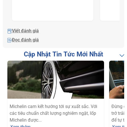
Viết đánh giá
Đọc đánh giá
Cập Nhật Tin Tức Mới Nhất
Michelin cam kết hướng tới sự xuất sắc. Với
Đừng để
các tiêu chuẩn chất lượng nghiêm ngặt, lốp
trở trả
Michelin được...
để tự tin
Xem thêm
Xem th