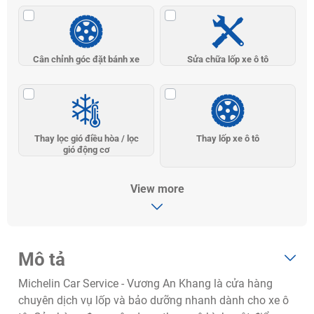
Cân chỉnh góc đặt bánh xe
Sửa chữa lốp xe ô tô
Thay lọc gió điều hòa / lọc
Thay lốp xe ô tô
gió động cơ
View more
Mô tả
Michelin Car Service - Vương An Khang là cửa hàng
chuyên dịch vụ lốp và bảo dưỡng nhanh dành cho xe ô