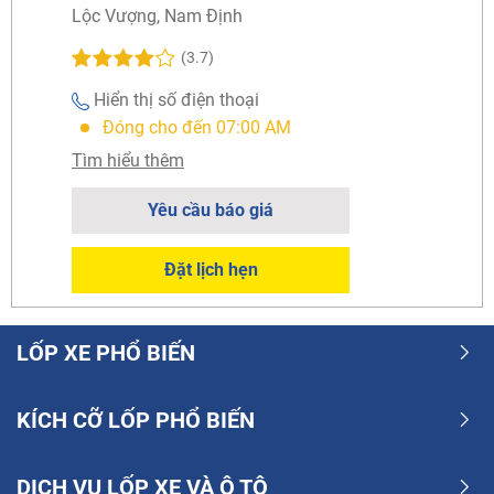
Lộc Vượng, Nam Định
(3.7)
Hiển thị số điện thoại
Đóng cho đến 07:00 AM
Tìm hiểu thêm
Yêu cầu báo giá
Đặt lịch hẹn
LỐP XE PHỔ BIẾN
KÍCH CỠ LỐP PHỔ BIẾN
DỊCH VỤ LỐP XE VÀ Ô TÔ