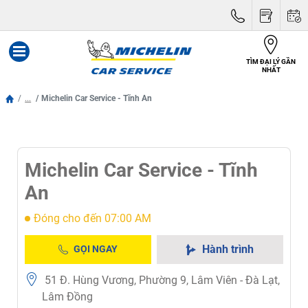
TÌM ĐẠI LÝ GẦN
Menu
NHẤT
...
Michelin Car Service - Tĩnh An
Michelin Car Service - Tĩnh
An
Đóng cho đến 07:00 AM
Hành trình
GỌI NGAY
51 Đ. Hùng Vương, Phường 9, Lâm Viên - Đà Lạt,
Lâm Đồng