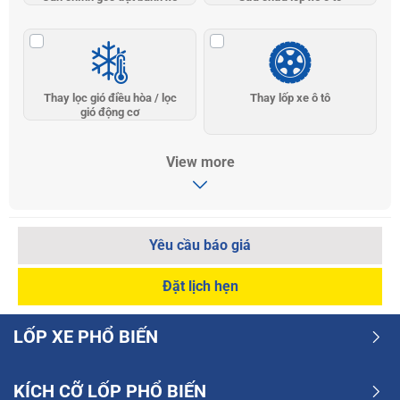
Thay lọc gió điều hòa / lọc
Thay lốp xe ô tô
gió động cơ
View more
Yêu cầu báo giá
Đặt lịch hẹn
LỐP XE PHỔ BIẾN
KÍCH CỠ LỐP PHỔ BIẾN