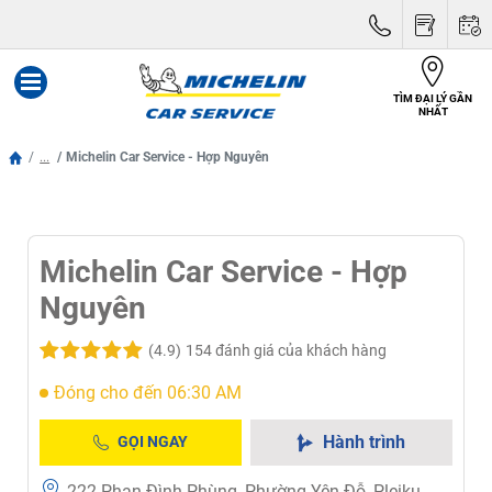
TÌM ĐẠI LÝ GẦN
Menu
NHẤT
...
Michelin Car Service - Hợp Nguyên
Michelin Car Service - Hợp
Nguyên
(4.9)
154 đánh giá của khách hàng
Đóng cho đến 06:30 AM
Hành trình
GỌI NGAY
222 Phan Đình Phùng, Phường Yên Đỗ, Pleiku,