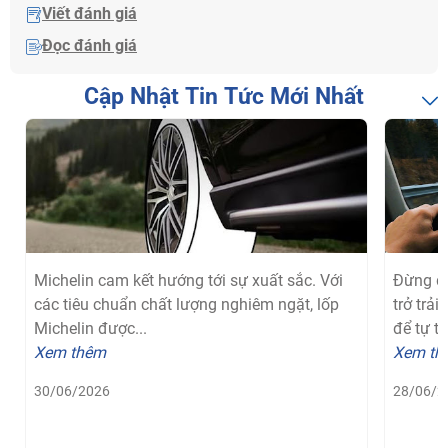
Viết đánh giá
Đọc đánh giá
Cập Nhật Tin Tức Mới Nhất
Michelin cam kết hướng tới sự xuất sắc. Với
Đừng để
các tiêu chuẩn chất lượng nghiêm ngặt, lốp
trở trả
Michelin được...
để tự tin
Xem thêm
Xem th
30/06/2026
28/06/2