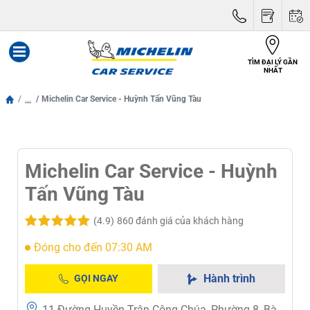
TÌM ĐẠI LÝ GẦN
Menu
NHẤT
...
Michelin Car Service - Huỳnh Tấn Vũng Tàu
Michelin Car Service - Huỳnh
Tấn Vũng Tàu
(4.9)
860 đánh giá của khách hàng
Đóng cho đến 07:30 AM
Hành trình
GỌI NGAY
11 Đường Huyền Trân Công Chúa, Phường 8, Bà