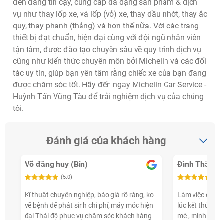
đến đáng tin cậy, cung cấp đa dạng sản phẩm & dịch
vụ như thay lốp xe, vá lốp (vỏ) xe, thay dầu nhớt, thay ắc
quy, thay phanh (thắng) và hơn thế nữa. Với các trang
thiết bị đạt chuẩn, hiện đại cùng với đội ngũ nhân viên
tận tâm, được đào tạo chuyên sâu về quy trình dịch vụ
cũng như kiến thức chuyên môn bởi Michelin và các đối
tác uy tín, giúp bạn yên tâm rằng chiếc xe của bạn đang
được chăm sóc tốt. Hãy đến ngay Michelin Car Service -
Huỳnh Tấn Vũng Tàu để trải nghiệm dịch vụ của chúng
tôi.
Đánh giá của khách hàng
Võ đăng huy (Bin)
Đình Thắng
(5.0)
(5
Kĩ thuật chuyên nghiệp, báo giá rõ ràng, ko
Làm việc chuy
vẽ bệnh để phát sinh chi phí, máy móc hiện
lúc kết thúc đ
đại Thái độ phục vụ chăm sóc khách hàng
mè , mình bạc