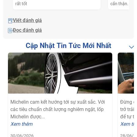
rất tốt
cẩn thận. Mọi
Viết đánh giá
Đọc đánh giá
Cập Nhật Tin Tức Mới Nhất
Michelin cam kết hướng tới sự xuất sắc. Với
Đừng để
các tiêu chuẩn chất lượng nghiêm ngặt, lốp
trở trả
Michelin được...
để tự tin
Xem thêm
Xem th
30/06/2026
28/06/2