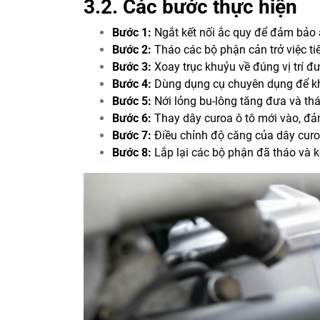
3.2. Các bước thực hiện
Bước 1:
Ngắt kết nối ắc quy để đảm bảo 
Bước 2:
Tháo các bộ phận cản trở việc ti
Bước 3:
Xoay trục khuỷu về đúng vị trí đ
Bước 4:
Dùng dụng cụ chuyên dụng để khó
Bước 5:
Nới lỏng bu-lông tăng đưa và thá
Bước 6:
Thay dây curoa ô tô mới vào, đảm
Bước 7:
Điều chỉnh độ căng của dây curoa 
Bước 8:
Lắp lại các bộ phận đã tháo và kế