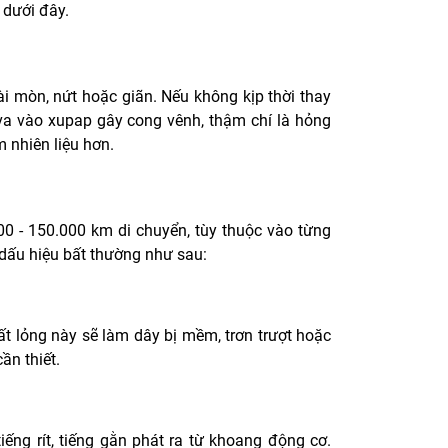
 dưới đây.
ài mòn, nứt hoặc giãn. Nếu không kịp thời thay
g va vào xupap gây cong vênh, thậm chí là hỏng
m nhiên liệu hơn.
00 - 150.000 km di chuyển, tùy thuộc vào từng
 dấu hiệu bất thường như sau:
ất lỏng này sẽ làm dây bị mềm, trơn trượt hoặc
ần thiết.
ếng rít, tiếng gằn phát ra từ khoang động cơ.