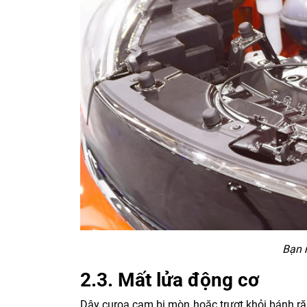
Bạn n
2.3. Mất lửa động cơ
Dây curoa cam bị mòn hoặc trượt khỏi bánh răn