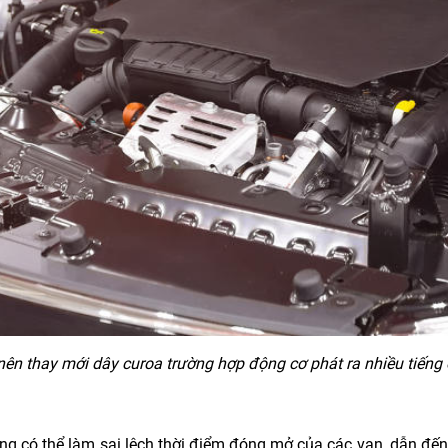
ên thay mới dây curoa trường hợp động cơ phát ra nhiều tiếng 
g có thể làm sai lệch thời điểm đóng mở của các van, dẫn đến