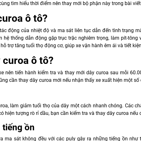
cùng tìm hiểu thời điểm nên thay mới bộ phận này trong bài viết
curoa ô tô?
tác động của nhiệt độ và ma sát liên tục dẫn đến tình trạng m
iến hệ thống dẫn động gặp trục trặc nghiêm trọng, làm pít-tôn
ỗ trợ tăng tuổi thọ động cơ, giúp xe vận hành êm ái và tiết kiệ
 curoa ô tô?
e nên tiến hành kiểm tra và thay mới dây curoa sau mỗi 60.0
cũng cần thay dây curoa mới nếu nhận thấy xe xuất hiện một số
uroa, làm giảm tuổi thọ của dây một cách nhanh chóng. Các ch
ó hiện tượng rò rỉ dầu, bạn cần kiểm tra và thay dây curoa nếu c
 tiếng ồn
a ma sát không đều với các puly gây ra những tiếng ồn như ti