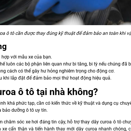
oa ô tô cần được thay đúng kỹ thuật để đảm bảo an toàn khi v
ng
 hợp với mẫu xe của bạn.
thế luôn các bộ phận liên quan như bi tăng, bi tỳ nếu chúng đã 
úng cách có thể gây hư hỏng nghiêm trọng cho động cơ.
au khi lắp đặt để đảm bảo mọi thứ hoạt động hiệu quả.
uroa ô tô tại nhà không?
rình khá phức tạp, cần có kiến thức về kỹ thuật và dụng cụ ch
 bảo dưỡng ô tô uy tín.
âm chăm sóc xe hơi đáng tin cậy, hỗ trợ thay dây curoa ô tô chu
a xe cẩn thận và tiến hành thay mới dây curoa nhanh chóng, c