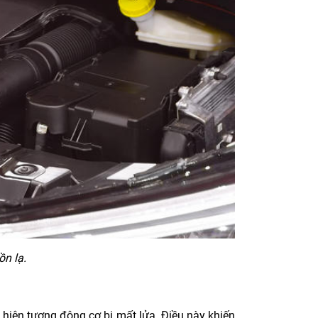
ồn lạ.
 hiện tượng động cơ bị mất lửa. Điều này khiến