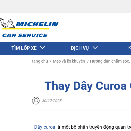
TÌM LỐP XE
DỊCH VỤ
K
Trang chủ
Mẹo và lời khuyên
Hướng dẫn chăm sóc, 
Thay Dây Curoa 
30/12/2025
Dây curoa
là một bộ phận truyền động quan trọ