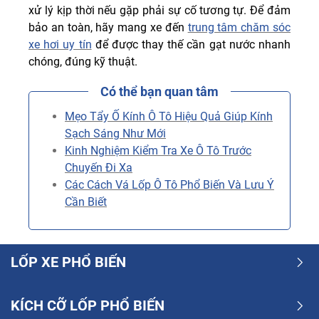
xử lý kịp thời nếu gặp phải sự cố tương tự. Để đảm
bảo an toàn, hãy mang xe đến
trung tâm chăm sóc
xe hơi uy tín
để được thay thế cần gạt nước nhanh
chóng, đúng kỹ thuật.
Có thể bạn quan tâm
Mẹo Tẩy Ố Kính Ô Tô Hiệu Quả Giúp Kính
Sạch Sáng Như Mới
Kinh Nghiệm Kiểm Tra Xe Ô Tô Trước
Chuyến Đi Xa
Các Cách Vá Lốp Ô Tô Phổ Biến Và Lưu Ý
Cần Biết
LỐP XE PHỔ BIẾN
KÍCH CỠ LỐP PHỔ BIẾN