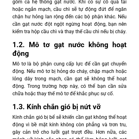
gồm cả hệ thống gạt nước. Khi có sự cố quá tải
hoặc ngắn mạch, cầu chì sẽ tự động đứt để ngăn
chặn hư hỏng lan rộng đến các bộ phận khác. Nếu
cần gạt nước đột ngột ngừng hoạt động, bạn nên
kiểm tra hộp cầu chì và thay thế cầu chì nếu bị cháy.
1.2. Mô tơ gạt nước không hoạt
động
Mô tơ là bộ phận cung cấp lực để cần gạt chuyển
động. Nếu mô tơ bị hỏng do cháy, chập mạch hoặc
lỏng dây trong mạch, cần gạt sẽ không thể hoạt
động. Trong trường hợp này, có thể bạn cần sửa
chữa hoặc thay thế mô tơ để khắc phục sự cố.
1.3. Kính chắn gió bị nứt vỡ
Kính chắn gió bị bể sẽ khiến cần gạt không thể hoạt
động vì bề mặt kính không còn phẳng và trơn tru,
gây cản trở cho lưỡi gạt trượt đều. Hơn nữa, các