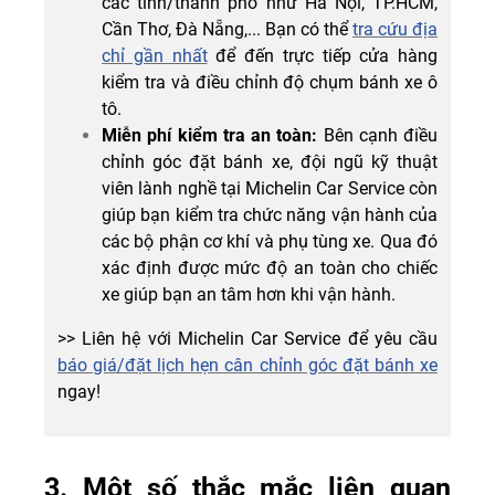
các tỉnh/thành phố như Hà Nội, TP.HCM,
Cần Thơ, Đà Nẵng,... Bạn có thể
tra cứu địa
chỉ gần nhất
để đến trực tiếp cửa hàng
kiểm tra và điều chỉnh độ chụm bánh xe ô
tô.
Miễn phí kiểm tra an toàn:
Bên cạnh điều
chỉnh góc đặt bánh xe, đội ngũ kỹ thuật
viên lành nghề tại Michelin Car Service còn
giúp bạn kiểm tra chức năng vận hành của
các bộ phận cơ khí và phụ tùng xe. Qua đó
xác định được mức độ an toàn cho chiếc
xe giúp bạn an tâm hơn khi vận hành.
>> Liên hệ với Michelin Car Service để yêu cầu
báo giá/đặt lịch hẹn cân chỉnh góc đặt bánh xe
ngay!
3. Một số thắc mắc liên quan