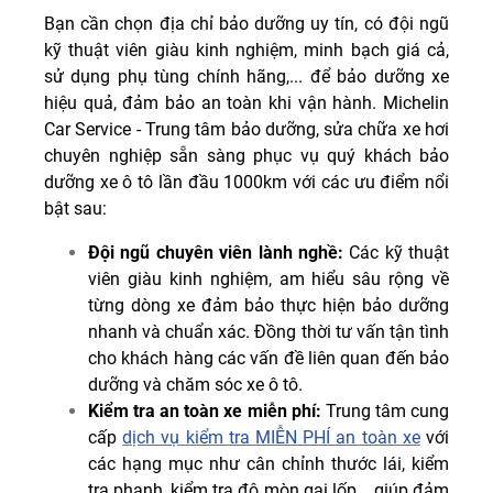
Bạn cần chọn địa chỉ bảo dưỡng uy tín, có đội ngũ
kỹ thuật viên giàu kinh nghiệm, minh bạch giá cả,
sử dụng phụ tùng chính hãng,... để bảo dưỡng xe
hiệu quả, đảm bảo an toàn khi vận hành. Michelin
Car Service - Trung tâm bảo dưỡng, sửa chữa xe hơi
chuyên nghiệp sẵn sàng phục vụ quý khách bảo
dưỡng xe ô tô lần đầu 1000km với các ưu điểm nổi
bật sau:
Đội ngũ chuyên viên lành nghề:
Các kỹ thuật
viên giàu kinh nghiệm, am hiểu sâu rộng về
từng dòng xe đảm bảo thực hiện bảo dưỡng
nhanh và chuẩn xác. Đồng thời tư vấn tận tình
cho khách hàng các vấn đề liên quan đến bảo
dưỡng và chăm sóc xe ô tô.
Kiểm tra an toàn xe miễn phí:
Trung tâm cung
cấp
dịch vụ kiểm tra MIỄN PHÍ an toàn xe
với
các hạng mục như cân chỉnh thước lái, kiểm
tra phanh, kiểm tra độ mòn gai lốp... giúp đảm